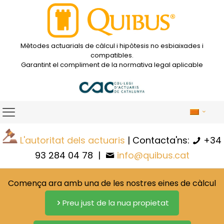
Mètodes actuarials de càlcul i hipòtesis no esbiaixades i
compatibles.
Garantint el compliment de la normativa legal aplicable
L'autoritat dels actuaris
| Contacta'ns:
+34
93 284 04 78
|
info@quibus.cat
Comença ara amb una de les nostres eines de càlcul
Preu just de la nua propietat