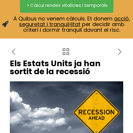
Càlcul rendes vitalícies i temporals
A Quibus no venem càlculs. Et donem
acció,
seguretat i tranquil·litat
per decidir amb
criteri i dormir tranquil davant el risc.
Els Estats Units ja han
sortit de la recessió