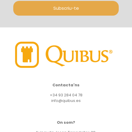
Subscriu-te
Contacta'ns
+34 93 284 04 78
info@quibus.es
On som?