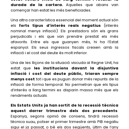
durada de la cartera.
Aquelles que abans van
començar han estat les més beneficiades.
Una altra característica essencial del moment actual són
els
forts tipus d’interès reals negatius
(interès
nominal menys inflació). Els prestadors són els grans
perjudicats i els que van prendre prestat els més
afavorits. Entre els que guanyen més, hi ha l’Estat
espanyol. Els seus ingressos fiscals creixen amb la
inflació i el cost del deute és molt inferior.
Una de les lliçons de la situació viscuda al Regne Unit, ha
estat que
les institucions davant la disjuntiva
inflació i cost del deute públic, triaran sempre
menys cost
tot i que es puguin donar més repunts de la
inflació de forma temporal. No permetran que els tipus
d’interès a llarg termini es disparin massa més que els
rendiments actuals.
Els Estats Units ja han sortit de la recessió tècnica
aquest darrer trimestre dels dos precedents
.
Espanya, segons opinió de consens, tindrà recessió
tècnica suau, potser el primer trimestre amb PIB negatiu
sigui el ja passat, o bé els dos següents, últim de l’any