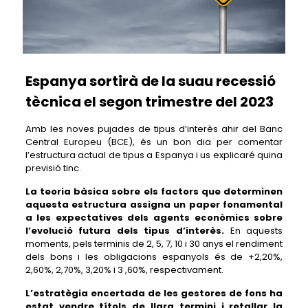
Espanya sortirà de la suau recessió
tècnica el segon trimestre del 2023
Amb les noves pujades de tipus d’interès ahir del Banc
Central Europeu (BCE), és un bon dia per comentar
l’estructura actual de tipus a Espanya i us explicaré quina
previsió tinc.
La teoria bàsica sobre els factors que determinen
aquesta estructura assigna un paper fonamental
a les expectatives dels agents econòmics sobre
l’evolució futura dels tipus d’interès.
En aquests
moments, pels terminis de 2, 5, 7, 10 i 30 anys el rendiment
dels bons i les obligacions espanyols és de +2,20%,
2,60%, 2,70%, 3,20% i 3 ,60%, respectivament.
L’estratègia encertada de les gestores de fons ha
estat vendre títols de llarg termini i retallar la