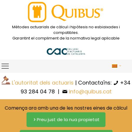
Mètodes actuarials de càlcul i hipòtesis no esbiaixades i
compatibles.
Garantint el compliment de la normativa legal aplicable
L'autoritat dels actuaris
| Contacta'ns:
+34
93 284 04 78
|
info@quibus.cat
Comença ara amb una de les nostres eines de càlcul
Preu just de la nua propietat