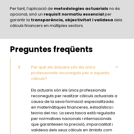
Per tant, l’aplicació de
metodologies actuarials
no és
opcional, sinó un
requisit normatiu essencial
per
garantir la
transparència, objectivitat i validesa
dels
càlculs financers en múltiples sectors.
Preguntes freqüents
1
Per què els actuaris són els únics
professionals reconeguts per a aquests
càlculs?
Els actuaris són els únics professionals
reconeguts per realitzar càlculs actuarials a
causa de la seva formació especialitzada
en matemàtiques financeres, estadística i
teoria del risc. La seva tasca està regulada
per normatives nacionals i internacionals
que garanteixen la precisió, imparcialitat i
validesa dels seus càlculs en àmbits com