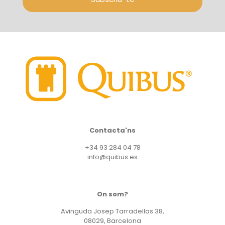
Contacta'ns
+34 93 284 04 78
info@quibus.es
On som?
Avinguda Josep Tarradellas 38,
08029, Barcelona