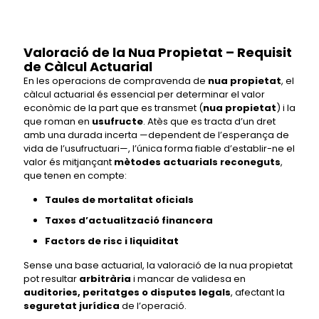
Valoració de la Nua Propietat – Requisit
de Càlcul Actuarial
En les operacions de compravenda de
nua propietat
, el
càlcul actuarial és essencial per determinar el valor
econòmic de la part que es transmet (
nua propietat
) i la
que roman en
usufructe
. Atès que es tracta d’un dret
amb una durada incerta —dependent de l’esperança de
vida de l’usufructuari—, l’única forma fiable d’establir-ne el
valor és mitjançant
mètodes actuarials reconeguts
,
que tenen en compte:
Taules de mortalitat oficials
Taxes d’actualització financera
Factors de risc i liquiditat
Sense una base actuarial, la valoració de la nua propietat
pot resultar
arbitrària
i mancar de validesa en
auditories, peritatges o disputes legals
, afectant la
seguretat jurídica
de l’operació.