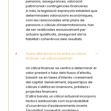
pensions, assegurances, valoració
patrimonial i contingències financeres.
A més, la legislació espanyola estableix que
determinades valoracions econòmiques,
com les relacionades amb plans de
pensions o càlculs d’indemnitzacions, han
de ser realitzades exclusivament per
actuaris qualificats, assegurant així la
fiabilitat i coherència dels resultats.
2
Quina diferència hi ha entre un càlcul
financer i un càlcul actuarial?
Un càlcul financer se centra a determinar el
valor present o futur dels fluxos d'efectiu,
basant-se en taxes d'interès i creixement
del capital. Generalment, aquest tipus de
càlculs s'utilitza en inversions, préstecs i
projectes financers.
D'altra banda, un càlcul actuarial incorpora
factors addicionals com la probabilitat
d'ocurrència d'esdeveniments incerts
(mortalitat, longevitat, invalidesa,