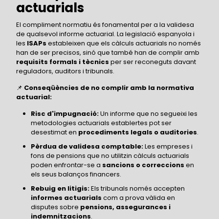
actuarials
El compliment normatiu és fonamental per a la validesa
de qualsevol informe actuarial. La legislació espanyola i
les
ISAPs
estableixen que els càlculs actuarials no només
han de ser precisos, sinó que també han de complir amb
requisits formals i tècnics
per ser reconeguts davant
reguladors, auditors i tribunals.
📌
Conseqüències de no complir amb la normativa
actuarial:
Risc d'impugnació:
Un informe que no segueixi les
metodologies actuarials establertes pot ser
desestimat en
procediments legals o auditories
.
Pèrdua de validesa comptable:
Les empreses i
fons de pensions que no utilitzin càlculs actuarials
poden enfrontar-se a
sancions o correccions
en
els seus balanços financers.
Rebuig en litigis:
Els tribunals només accepten
informes actuarials
com a prova vàlida en
disputes sobre
pensions, assegurances i
indemnitzacions
.