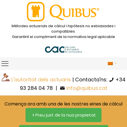
Mètodes actuarials de càlcul i hipòtesis no esbiaixades i
compatibles.
Garantint el compliment de la normativa legal aplicable
L'autoritat dels actuaris
| Contacta'ns:
+34
93 284 04 78
|
info@quibus.cat
Comença ara amb una de les nostres eines de càlcul
Preu just de la nua propietat