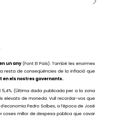
s
 en un any
(Font El País). També les enormes
 la resta de conseqüències de la inflació que
t en els nostres governants.
el 5,4% (Última dada publicada per a la zona
lls elevats de moneda. Vull recordar-vos que
re d’economia Pedro Solbes, a l’època de José
er coses millor de despesa pública que cavar