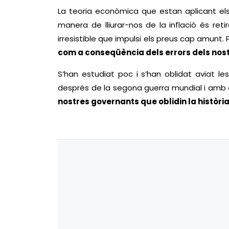
La teoria econòmica que estan aplicant els
manera de lliurar-nos de la inflació és re
irresistible que impulsi els preus cap amunt. 
com a conseqüència dels errors dels nos
S’han estudiat poc i s’han oblidat aviat le
després de la segona guerra mundial i amb el
nostres governants que oblidin la històri