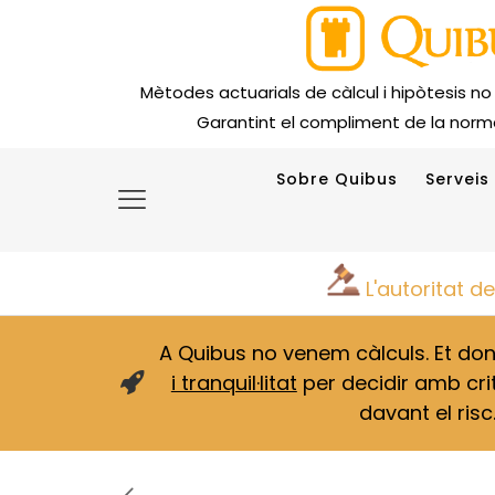
Mètodes actuarials de càlcul i hipòtesis no
Garantint el compliment de la norma
Sobre Quibus
Serveis
L'autoritat d
A Quibus no venem càlculs. Et d
i tranquil·litat
per decidir amb crit
davant el risc