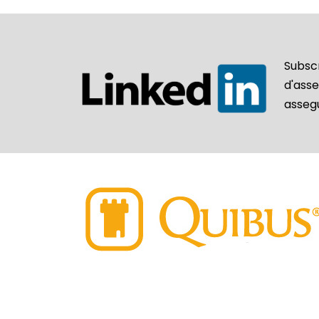
Subsc
d'ass
asseg