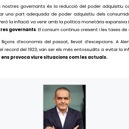
 nostres governants és la reducció del poder adquisitiu 
tirar una part adequada de poder adquisitiu dels consumi
Però la inflació va venir amb la política monetària expansiva
tres governants
. El consum continua creixent i les taxes d
s lliçons d’economia del passat, llevat d’excepcions. A Al
 record del 1923, van ser els més entossudits a evitar la inf
a ens provoca viure situacions com les actuals.