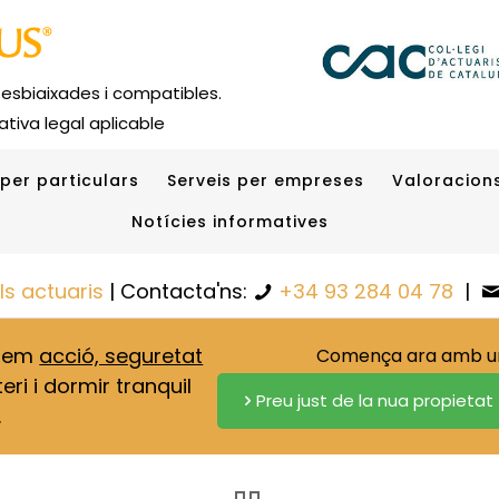
 esbiaixades i compatibles.
tiva legal aplicable
 per particulars
Serveis per empreses
Valoracions
Notícies informatives
els actuaris
| Contacta'ns:
+34 93 284 04 78
|
onem
acció, seguretat
Comença ara amb una
eri i dormir tranquil
Preu just de la nua propietat
.