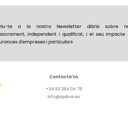
riu-te a la nostra Newsletter diària sobre no
essorament, independent i qualificat, i el seu impacte 
urances d'empreses i particulars
Contacta'ns
+34 93 284 04 78
info@quibus.es