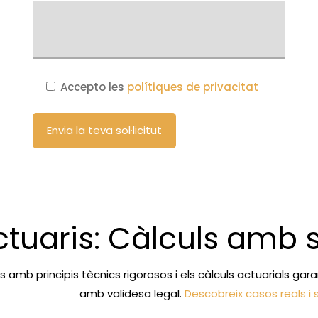
Accepto les
polítiques de privacitat
ctuaris: Càlculs amb s
 amb principis tècnics rigorosos i els càlculs actuarials ga
amb validesa legal.
Descobreix casos reals i