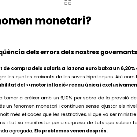
fenomen monetari?
qüència dels errors dels nostres governant
 de compra dels salaris a la zona euro baixa un 6,20%
agar les quotes creixents de les seves hipoteques. Així com
bilitat del <<motor inflació> recau única i exclusivamen
 tornar a créixer amb un 6,10% per sobre de la previsió d
és un fenomen monetari i continuen sense ajustar els nive
lt més eficaces que les restrictives. El que va ser minist
ins i tot va manifestar per a sorpresa de tots que sabien f
manda agregada.
Els problemes venen després.