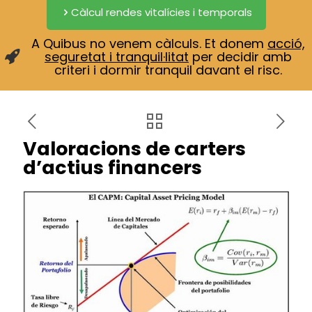
Càlcul rendes vitalícies i temporals
A Quibus no venem càlculs. Et donem
acció,
seguretat i tranquil·litat
per decidir amb
criteri i dormir tranquil davant el risc.
Valoracions de carters
d’actius financers