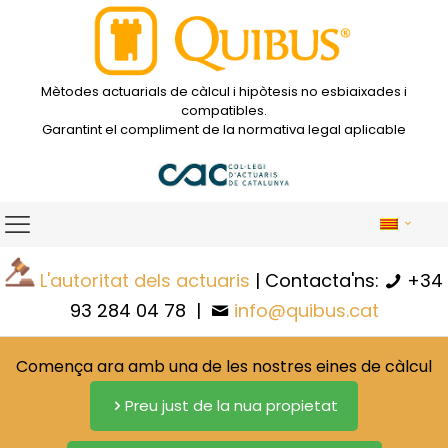
Mètodes actuarials de càlcul i hipòtesis no esbiaixades i
compatibles.
Garantint el compliment de la normativa legal aplicable
L'autoritat dels actuaris
| Contacta'ns:
+34
93 284 04 78
|
info@quibus.cat
Comença ara amb una de les nostres eines de càlcul
Preu just de la nua propietat