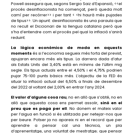
Powell assegura que, segons Sergio Saiz d’Expansió, <<el
procés desinflacionista ha començat, però queda molt
camí per recórrer>> i per tant < <hi haurà més pujades
de tipus>>. Un apunt: desinflacionista és una paraula que
no recull el Diccionari de la llengua catalana però que
s’ha d’entendre com el procés pel qual la inflació s’anirà
reduint.
La lògica econòmica de moda en aquests
moments
és si l’economia segueix més forta del previst,
apujaran encara més els tipus. La darrera dada d’atur
als Estats Units del 3,40% està en mínims de l’últim mig
segle. Els tipus actuals entre el 4,50% i el 4,75% podrien
pujar 75-100 punts bàsics més. L’objectiu de la FED és
situar la inflació actual del 6,50% a finals de desembre
del 2022 al voltant del 2,00% en entrar l’any 2024.
El valor d’alguna cosa rau
, no en allò que s’obté, no en
allò que aquesta cosa ens permet assolir,
sinó en el
preu que es paga per ell
. No donem el mateix valor
per l’aigua en funció si és utilitzada per netejar-nos que
per beure. Potser ja no apareix ni en el record que per
aprendre a pensar cal una tècnica, un pla
d’aprenentatge, una voluntat de mestratge; que pensar