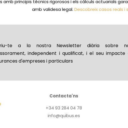
 amb principis tècnics rigorosos i els càlculs actuarials ga
amb validesa legal.
Descobreix casos reals i
riu-te a la nostra Newsletter diària sobre no
essorament, independent i qualificat, i el seu impacte 
urances d'empreses i particulars
Contacta'ns
+34 93 284 04 78
info@quibus.es