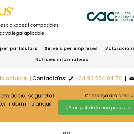
 esbiaixades i compatibles.
tiva legal aplicable
 per particulars
Serveis per empreses
Valoracions
Notícies informatives
els actuaris
| Contacta'ns:
+34 93 284 04 78
|
onem
acció, seguretat
Comença ara amb una
eri i dormir tranquil
Preu just de la nua propietat
.