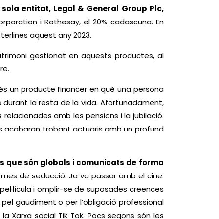
 sola entitat, Legal & General Group Plc,
Corporation i Rothesay, el 20% cadascuna. En
sterlines aquest any 2023.
atrimoni gestionat en aquests productes, al
re.
ia és un producte financer en què una persona
durant la resta de la vida. Afortunadament,
lacionades amb les pensions i la jubilació.
uns acabaran trobant actuaris amb un profund
ts que són globals i comunicats de forma
nismes de seducció. Ja va passar amb el cine.
la pel·lícula i omplir-se de suposades creences
 pel gaudiment o per l’obligació professional
 la Xarxa social Tik Tok. Pocs segons són les