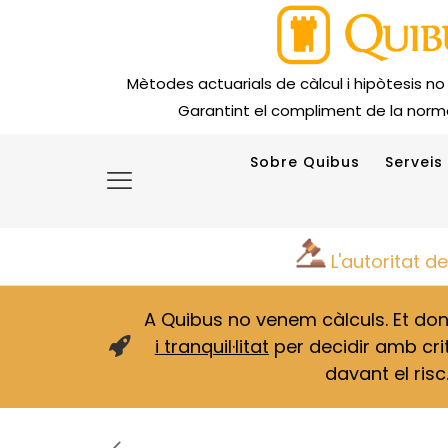
Mètodes actuarials de càlcul i hipòtesis no
Garantint el compliment de la norma
Sobre Quibus
Serveis
L'autoritat d
A Quibus no venem càlculs. Et d
i tranquil·litat
per decidir amb crit
davant el risc