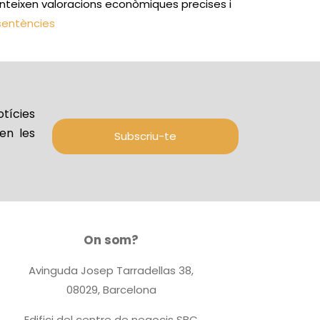
ranteixen valoracions econòmiques precises i
 sentències
tícies
en les
Subscriu-te
On som?
Avinguda Josep Tarradellas 38,
08029, Barcelona
Edifici del centre de negocis SBC