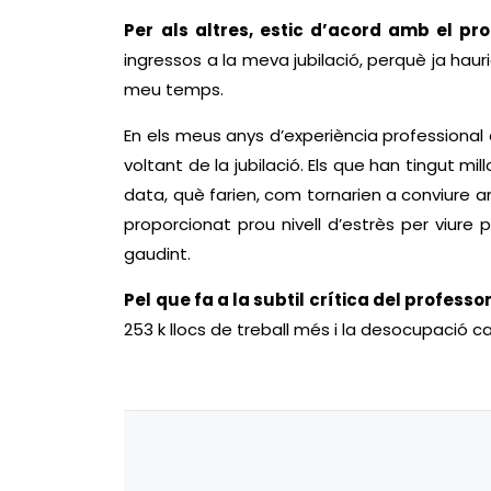
Per als altres, estic d’acord amb el p
ingressos a la meva jubilació, perquè ja haur
meu temps.
En els meus anys d’experiència professional 
voltant de la jubilació. Els que han tingut mi
data, què farien, com tornarien a conviure a
proporcionat prou nivell d’estrès per viure p
gaudint.
Pel que fa a la subtil crítica del professo
253 k llocs de treball més i la desocupació ca