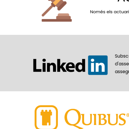
Només els actuaris
Subsc
d'ass
asseg