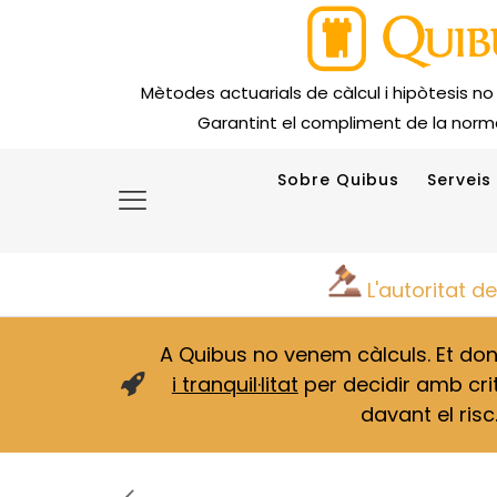
Mètodes actuarials de càlcul i hipòtesis no
Garantint el compliment de la norma
Sobre Quibus
Serveis
L'autoritat d
A Quibus no venem càlculs. Et d
i tranquil·litat
per decidir amb crit
davant el risc