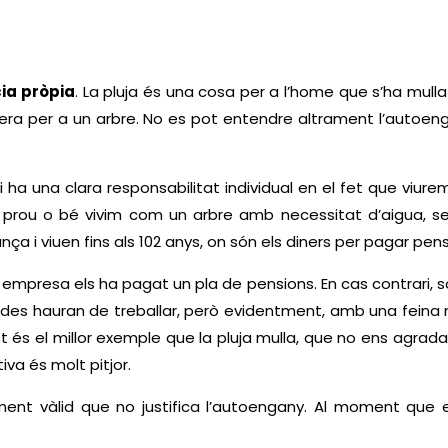
cia pròpia
. La pluja és una cosa per a l’home que s’ha mull
cera per a un arbre. No es pot entendre altrament l’autoen
hi ha una clara responsabilitat individual en el fet que viur
 prou o bé vivim com un arbre amb necessitat d’aigua, s
rança i viuen fins als 102 anys, on són els diners per pagar pe
va empresa els ha pagat un pla de pensions. En cas contrari, s
des hauran de treballar, però evidentment, amb una feina m
st és el millor exemple que la pluja mulla, que no ens agrada
tiva és molt pitjor.
nt vàlid que no justifica l’autoengany. Al moment que els