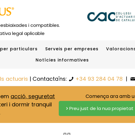
 esbiaixades i compatibles.
tiva legal aplicable
 per particulars
Serveis per empreses
Valoracions
Notícies informatives
els actuaris
| Contacta'ns:
+34 93 284 04 78
|
onem
acció, seguretat
Comença ara amb una
eri i dormir tranquil
Preu just de la nua propietat
.