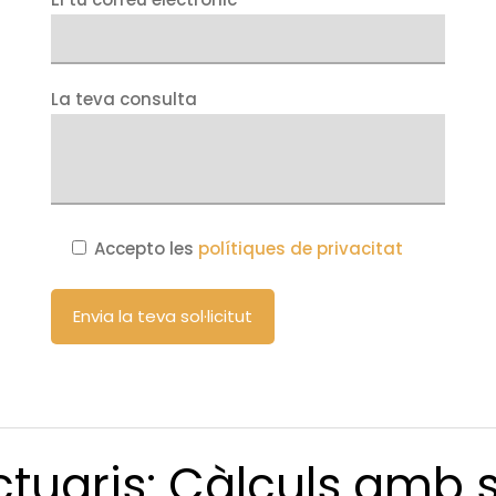
La teva consulta
Accepto les
polítiques de privacitat
ctuaris: Càlculs amb s