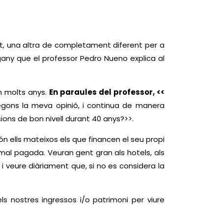
at, una altra de completament diferent per a
gany que el professor Pedro Nueno explica al
em molts anys.
En paraules del professor, <<
egons la meva opinió, i continua de manera
nsions de bon nivell durant 40 anys?>>.
ón ells mateixos els que financen el seu propi
al pagada. Veuran gent gran als hotels, als
 i veure diàriament que, si no es considera la
 nostres ingressos i/o patrimoni per viure