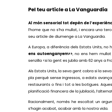
Pel teu article a La Vanguardia
Al món sensorial tot depèn de l’experièn
l’home que no s’ha mullat, i encara una ter
seu article de diumenge a La Vanguardia.
A Europa, a diferència dels Estats Units, no 
ens autoenganyem>>
, no ens hem mullat
senzilla <si la gent es jubila amb 62 anys a F
Als Estats Units, la seva gent cobra si la se
pla perquè sense ingressos, a edats avança
restaurants o fins i tot a les botigues. Aque
planificació financera de la jubilació, l’alterna
Racionalment, només he escoltat un argume
s’hagin acabat, acabar amb la nostra vida.