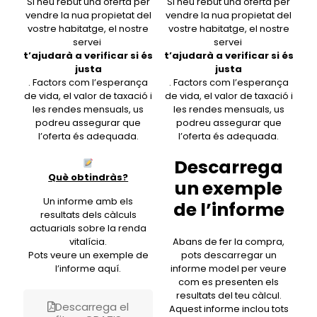
Si heu rebut una oferta per
Si heu rebut una oferta per
vendre la nua propietat del
vendre la nua propietat del
vostre habitatge, el nostre
vostre habitatge, el nostre
servei
servei
t’ajudarà a verificar si és
t’ajudarà a verificar si és
justa
justa
. Factors com l’esperança
. Factors com l’esperança
de vida, el valor de taxació i
de vida, el valor de taxació i
les rendes mensuals, us
les rendes mensuals, us
podreu assegurar que
podreu assegurar que
l’oferta és adequada.
l’oferta és adequada.
Descarrega
Què obtindràs?
un exemple
Un informe amb els
de l’informe
resultats dels càlculs
actuarials sobre la renda
vitalícia.
Abans de fer la compra,
Pots veure un exemple de
pots descarregar un
l’informe aquí.
informe model per veure
com es presenten els
resultats del teu càlcul.
Descarrega el
Aquest informe inclou tots