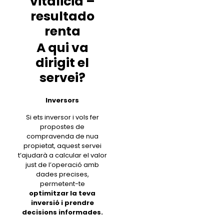
vitalicia –
resultado
renta
A qui va
dirigit el
servei?
Inversors
Si ets inversor i vols fer
propostes de
compravenda de nua
propietat, aquest servei
t’ajudarà a calcular el valor
just de l’operació amb
dades precises,
permetent-te
optimitzar la teva
inversió i prendre
decisions informades.