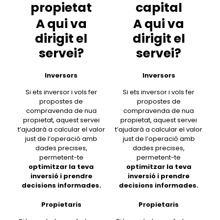
propietat
capital
A qui va
A qui va
dirigit el
dirigit el
servei?
servei?
Inversors
Inversors
Si ets inversor i vols fer
Si ets inversor i vols fer
propostes de
propostes de
compravenda de nua
compravenda de nua
propietat, aquest servei
propietat, aquest servei
t’ajudarà a calcular el valor
t’ajudarà a calcular el valor
just de l’operació amb
just de l’operació amb
dades precises,
dades precises,
permetent-te
permetent-te
optimitzar la teva
optimitzar la teva
inversió i prendre
inversió i prendre
decisions informades.
decisions informades.
Propietaris
Propietaris