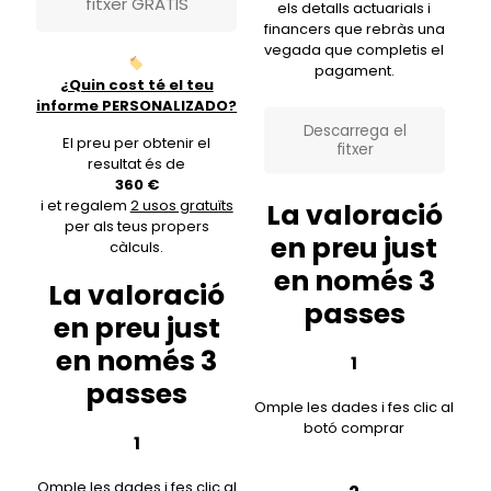
fitxer GRATIS
els detalls actuarials i
financers que rebràs una
vegada que completis el
pagament.
¿Quin cost té el teu
informe PERSONALIZADO?
Descarrega el
El preu per obtenir el
fitxer
resultat és de
360 €
i et regalem
2 usos gratuïts
La valoració
per als teus propers
en preu just
càlculs.
en només 3
La valoració
passes
en preu just
en només 3
1
passes
Omple les dades i fes clic al
botó comprar
1
Omple les dades i fes clic al