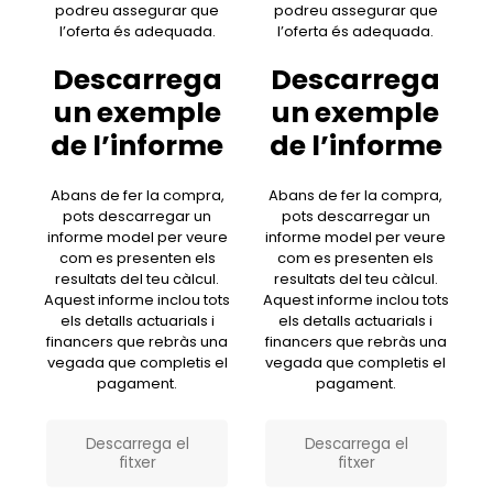
podreu assegurar que
podreu assegurar que
l’oferta és adequada.
l’oferta és adequada.
Descarrega
Descarrega
un exemple
un exemple
de l’informe
de l’informe
Abans de fer la compra,
Abans de fer la compra,
pots descarregar un
pots descarregar un
informe model per veure
informe model per veure
com es presenten els
com es presenten els
resultats del teu càlcul.
resultats del teu càlcul.
Aquest informe inclou tots
Aquest informe inclou tots
els detalls actuarials i
els detalls actuarials i
financers que rebràs una
financers que rebràs una
vegada que completis el
vegada que completis el
pagament.
pagament.
Descarrega el
Descarrega el
fitxer
fitxer