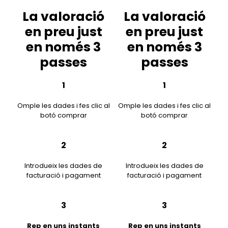
La valoració
La valoració
en preu just
en preu just
en només 3
en només 3
passes
passes
1
1
Omple les dades i fes clic al
Omple les dades i fes clic al
botó comprar
botó comprar
2
2
Introdueix les dades de
Introdueix les dades de
facturació i pagament
facturació i pagament
3
3
Rep en uns instants
Rep en uns instants