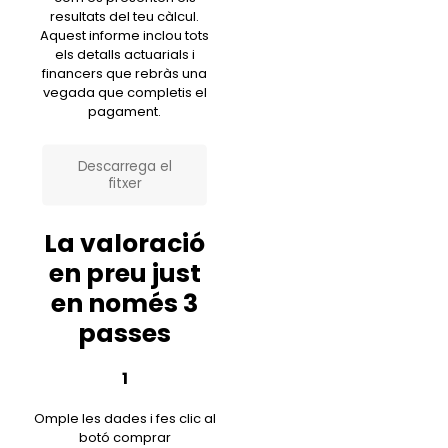
resultats del teu càlcul.
Aquest informe inclou tots
els detalls actuarials i
financers que rebràs una
vegada que completis el
pagament.
Descarrega el
fitxer
La valoració
en preu just
en només 3
passes
1
Omple les dades i fes clic al
botó comprar