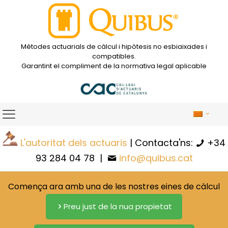
Mètodes actuarials de càlcul i hipòtesis no esbiaixades i
compatibles.
Garantint el compliment de la normativa legal aplicable
L'autoritat dels actuaris
| Contacta'ns:
+34
93 284 04 78
|
info@quibus.cat
Comença ara amb una de les nostres eines de càlcul
Preu just de la nua propietat