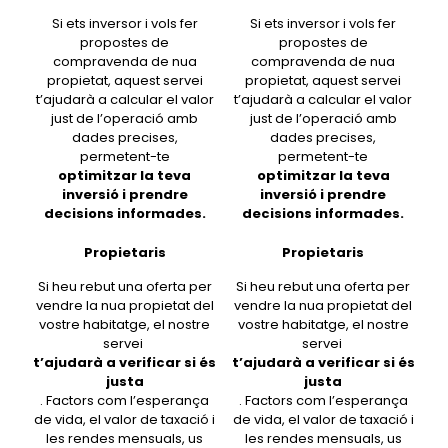
Si ets inversor i vols fer
Si ets inversor i vols fer
propostes de
propostes de
compravenda de nua
compravenda de nua
propietat, aquest servei
propietat, aquest servei
t’ajudarà a calcular el valor
t’ajudarà a calcular el valor
just de l’operació amb
just de l’operació amb
dades precises,
dades precises,
permetent-te
permetent-te
optimitzar la teva
optimitzar la teva
inversió i prendre
inversió i prendre
decisions informades.
decisions informades.
Propietaris
Propietaris
Si heu rebut una oferta per
Si heu rebut una oferta per
vendre la nua propietat del
vendre la nua propietat del
vostre habitatge, el nostre
vostre habitatge, el nostre
servei
servei
t’ajudarà a verificar si és
t’ajudarà a verificar si és
justa
justa
. Factors com l’esperança
. Factors com l’esperança
de vida, el valor de taxació i
de vida, el valor de taxació i
les rendes mensuals, us
les rendes mensuals, us