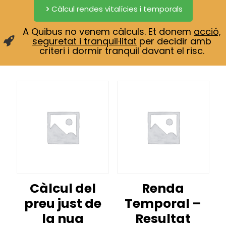
Càlcul rendes vitalícies i temporals
A Quibus no venem càlculs. Et donem
acció,
seguretat i tranquil·litat
per decidir amb
criteri i dormir tranquil davant el risc.
Càlcul del
Renda
preu just de
Temporal –
la nua
Resultat