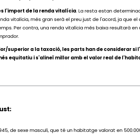
s l'import de la renda vitalícia
. La resta estan determinade
renda vitalícia, més gran serà el preu just de l'acord, ja q
s. Per contra, una renda vitalícia més baixa resultarà en un
mprador.
ior/superior a la taxació, les parts han de considerar si l
és equitatiu i s'alineï millor amb el valor real de l'habit
ust:
5, de sexe masculí, que té un habitatge valorat en 500.000€