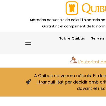
Mètodes actuarials de càlcul i hipòtesis no
Garantint el compliment de la norma
Sobre Quibus
Serveis
L'autoritat d
A Quibus no venem càlculs. Et d
i tranquil·litat
per decidir amb crit
davant el risc