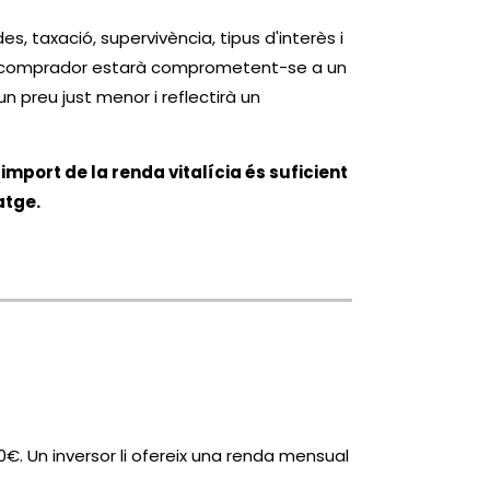
s, taxació, supervivència, tipus d'interès i
ue el comprador estarà comprometent-se a un
 preu just menor i reflectirà un
'import de la renda vitalícia és suficient
atge.
. Un inversor li ofereix una renda mensual