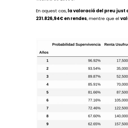
En aquest cas,
la valoració del preu just
231.826,94€ en rendes
, mentre que el
val