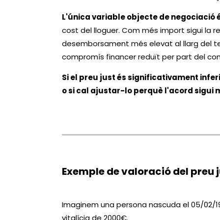
L'única variable objecte de negociació é
cost del lloguer. Com més import sigui la 
desemborsament més elevat al llarg del temp
compromís financer reduït per part del co
Si el preu just és significativament infer
o si cal ajustar-lo perquè l'acord sigui m
Exemple de valoració del preu j
Imaginem una persona nascuda el 05/02/194
vitalícia de 2000€.