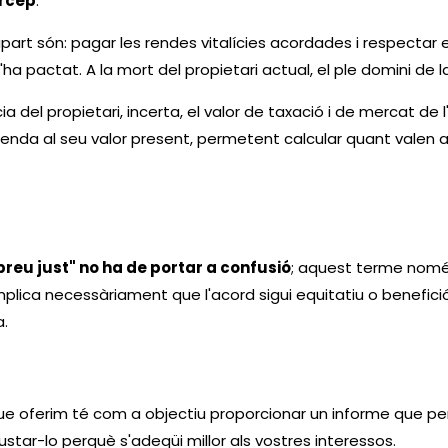
ercep
.
apart són: pagar les rendes vitalícies acordades i respectar 
s'ha pactat. A la mort del propietari actual, el ple domini de 
a del propietari, incerta, el valor de taxació i de mercat de 
da al seu valor present, permetent calcular quant valen avu
"preu just" no ha de portar a confusió
; aquest terme només 
implica necessàriament que l'acord sigui equitatiu o benefi
.
e oferim té com a objectiu proporcionar un informe que per
ajustar-lo perquè s'adeqüi millor als vostres interessos.