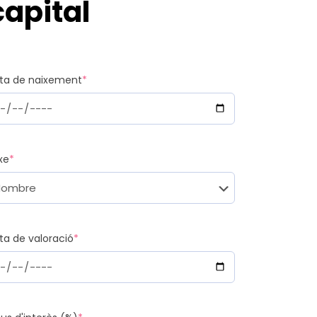
apital
ta de naixement
*
xe
*
ta de valoració
*