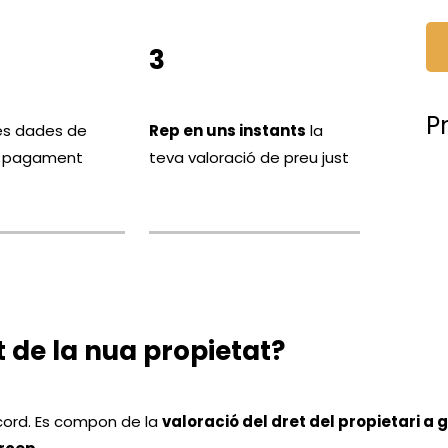
3
P
les dades de
Rep en uns instants
la
 i pagament
teva valoració de preu just
st de la nua propietat?
'acord. Es compon de la
valoració del dret del propietari a 