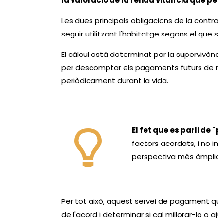
la valoració de la renda vitalícia que p
Les dues principals obligacions de la contr
seguir utilitzant l'habitatge segons el que 
El càlcul està determinat per la supervivènci
per descomptar els pagaments futurs de ren
periòdicament durant la vida.
El fet que es parli de 
factors acordats, i no 
perspectiva més àmplia
Per tot això, aquest servei de pagament qu
de l'acord i determinar si cal millorar-lo o 