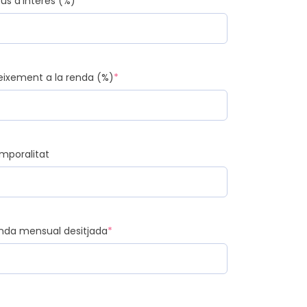
pus d'interès (%)
*
eixement a la renda (%)
*
mporalitat
nda mensual desitjada
*