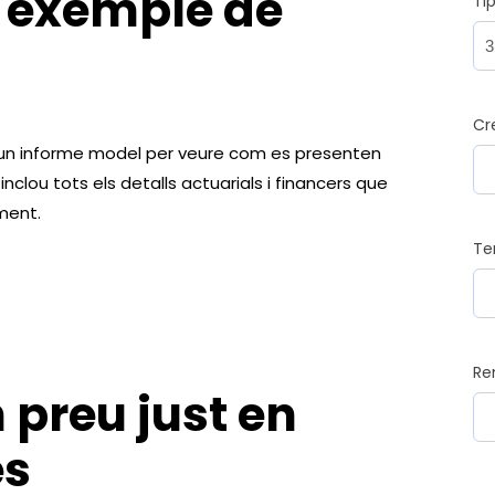
 exemple de
Ti
Cr
 un informe model per veure com es presenten
inclou tots els detalls actuarials i financers que
ment.
Te
Re
 preu just en
es