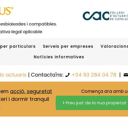
 esbiaixades i compatibles.
tiva legal aplicable
 per particulars
Serveis per empreses
Valoracions
Notícies informatives
els actuaris
| Contacta'ns:
+34 93 284 04 78
|
onem
acció, seguretat
Comença ara amb una
eri i dormir tranquil
Preu just de la nua propietat
.