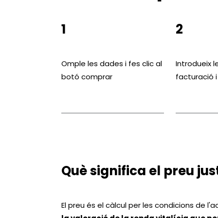
1
2
Omple les dades i fes clic al
Introdueix 
botó comprar
facturació
Què significa el preu ju
El preu és el càlcul per les condicions de l