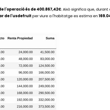
 de l'operació és de 400.867,42€
. Això significa que, duran
or de l'usdefruit
per viure a l'habitatge es estima en
169.0