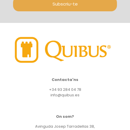
Subscriu-te
Contacta'ns
+34 93 284 04 78
info@quibus.es
On som?
Avinguda Josep Tarradellas 38,