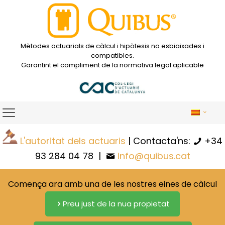
Mètodes actuarials de càlcul i hipòtesis no esbiaixades i
compatibles.
Garantint el compliment de la normativa legal aplicable
L'autoritat dels actuaris
| Contacta'ns:
+34
93 284 04 78
|
info@quibus.cat
Comença ara amb una de les nostres eines de càlcul
Preu just de la nua propietat