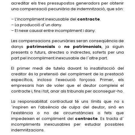
acreditar els tres pressupostos generadors per obtenir
una compensació pecuniària de indemnització, que són:
– L’incompliment inexcusable del
contracte
.
– La producció d´un dany.
– El nexe causal entre incompliment i dany.
Les compensacions pecuniàries seran conseqüència de
danys
patrimonials
o
no patrimonials
, ja siguin
presents o futurs, directes o indirectes, soferts per una
part pel incompliment inexcusable de l´altre part.
El primer medi de tutela davant la insatisfacció del
creditor és la pretensió del compliment de la prestació
específica, inclosa l’execució forçosa. Primer, els
empresaris han de voler que el deutor compleixi el
contracte i, fins i tot, anar als tribunals per aconseguir-ho.
La responsabilitat contractual té uns límits que no s
´inspiren en l’absència de culpa del deutor, sinó en
l’existència o no de circumstàncies o fets que
impedeixen el compliment del
contracte
. Es tracta d´
incompliments inexcusables per estudiar possibles
indemnitzacions.