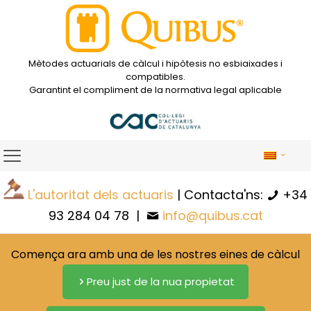
Mètodes actuarials de càlcul i hipòtesis no esbiaixades i
compatibles.
Garantint el compliment de la normativa legal aplicable
L'autoritat dels actuaris
| Contacta'ns:
+34
93 284 04 78
|
info@quibus.cat
Comença ara amb una de les nostres eines de càlcul
Preu just de la nua propietat