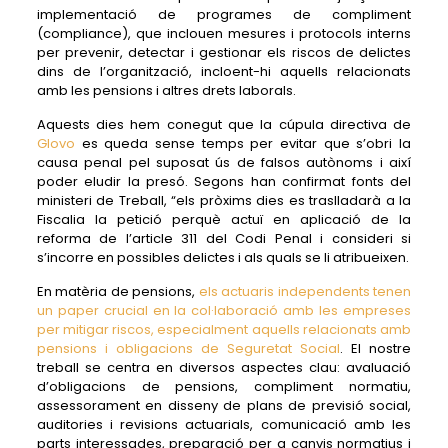
implementació de programes de compliment
(compliance), que inclouen mesures i protocols interns
per prevenir, detectar i gestionar els riscos de delictes
dins de l’organització, incloent-hi aquells relacionats
amb les pensions i altres drets laborals.
Aquests dies hem conegut que la cúpula directiva de
Glovo
es queda sense temps per evitar que s’obri la
causa penal pel suposat ús de falsos autònoms i així
poder eludir la presó. Segons han confirmat fonts del
ministeri de Treball, “els pròxims dies es traslladarà a la
Fiscalia la petició perquè actuï en aplicació de la
reforma de l’article 311 del Codi Penal i consideri si
s’incorre en possibles delictes i als quals se li atribueixen.
En matèria de pensions,
els actuaris independents tenen
un paper crucial en la col·laboració amb les empreses
per mitigar riscos, especialment aquells relacionats amb
pensions i obligacions de Seguretat Social
. El nostre
treball se centra en diversos aspectes clau: avaluació
d’obligacions de pensions, compliment normatiu,
assessorament en disseny de plans de previsió social,
auditories i revisions actuarials, comunicació amb les
parts interessades, preparació per a canvis normatius i