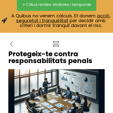
Càlcul rendes vitalícies i temporals
A Quibus no venem càlculs. Et donem
acció,
seguretat i tranquil·litat
per decidir amb
criteri i dormir tranquil davant el risc.
Protegeix-te contra
responsabilitats penals