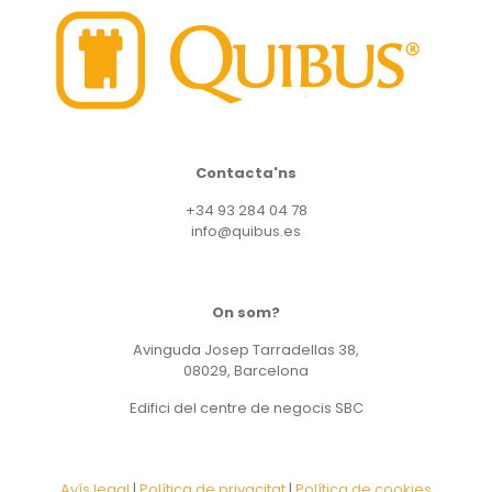
Contacta'ns
+34 93 284 04 78
info@quibus.es
On som?
Avinguda Josep Tarradellas 38,
08029, Barcelona
Edifici del centre de negocis SBC
Avís legal
|
Política de privacitat
|
Política de cookies