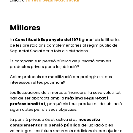
Enllaç a
La teva Seguretat Social
Millores
La
Constitució Espanyola del 1978
garanteix la llibertat
de les prestacions complementàries al règim públic de
Seguretat Social per a tots els ciutadans.
És compatible la pensió pública de jubilació amb els
productes privats per a la jubilació?
Calen protocols de mobilització per protegir els teus
interessos i el teu patrimoni?
Les fluctuacions dels mercats financers i la seva volatilitat
han de ser abordats amb la
màxima seguretat i
professionalitat
, perquè els teus productes de jubilació
siguin aptes per als seus objectius.
La pensió privada és atractiva si es
necessita
complementar la pensió pública
de jubilació o es
volen ingressos futurs recurrents addicionals, per ajudar a