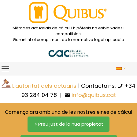
Mètodes actuarials de càlcul i hipòtesis no esbiaixades i
compatibles.
Garantint el compliment de la normativa legal aplicable
L'autoritat dels actuaris
| Contacta'ns:
+34
93 284 04 78
|
info@quibus.cat
Comença ara amb una de les nostres eines de càlcul
Preu just de la nua propietat