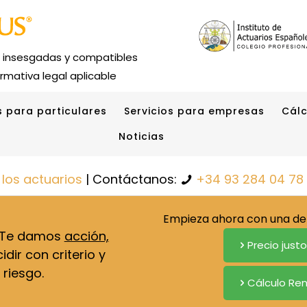
s insesgadas y compatibles
rmativa legal aplicable
s para particulares
Servicios para empresas
Cálc
Noticias
 los actuarios
| Contáctanos:
+34 93 284 04 78
Empieza ahora con una de 
. Te damos
acción,
Precio just
dir con criterio y
 riesgo.
Cálculo Ren