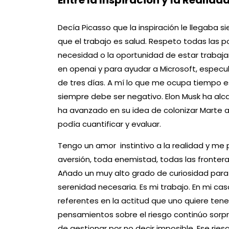
Entre la Inspiración y la Reali
Decía Picasso que la inspiración le llegaba
que el trabajo es salud. Respeto todas las po
necesidad o la oportunidad de estar trabajan
en openai y para ayudar a Microsoft, espec
de tres días. A mí lo que me ocupa tiempo es
siempre debe ser negativo. Elon Musk ha alc
ha avanzado en su idea de colonizar Marte 
podía cuantificar y evaluar.
Tengo un amor instintivo a la realidad y m
aversión, toda enemistad, todas las frontera
Añado un muy alto grado de curiosidad para a
serenidad necesaria. Es mi trabajo. En mi cas
referentes en la actitud que uno quiere tene
pensamientos sobre el riesgo continúo sorpre
de gestionar por no decir imposible. Ese rie