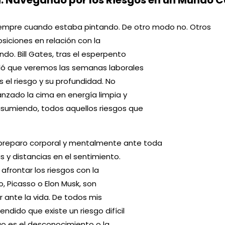
dad: Navegando por los Riesgos en un Mundo
 siempre cuando estaba pintando. De otro modo no. Otros
siciones en relación con la
do. Bill Gates, tras el esperpento
uló que veremos las semanas laborales
 el riesgo y su profundidad. No
anzado la cima en energía limpia y
asumiendo, todos aquellos riesgos que
e preparo corporal y mentalmente ante toda
s y distancias en el sentimiento.
frontar los riesgos con la
o, Picasso o Elon Musk, son
r ante la vida. De todos mis
ndido que existe un riesgo difícil
sgo es el desconocimiento o la