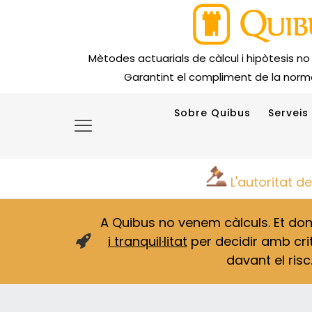
Mètodes actuarials de càlcul i hipòtesis no
Garantint el compliment de la norma
Sobre Quibus
Serveis
L'autoritat d
A Quibus no venem càlculs. Et d
i tranquil·litat
per decidir amb crit
davant el risc