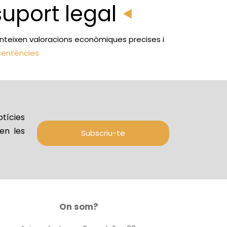
uport legal
ranteixen valoracions econòmiques precises i
 sentències
tícies
en les
Subscriu-te
On som?