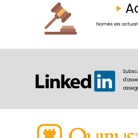
A
Només els actuaris
Subsc
d'ass
asseg