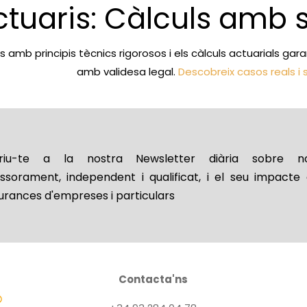
ctuaris: Càlculs amb s
 amb principis tècnics rigorosos i els càlculs actuarials ga
amb validesa legal.
Descobreix casos reals i
riu-te a la nostra Newsletter diària sobre no
essorament, independent i qualificat, i el seu impacte 
urances d'empreses i particulars
Contacta'ns