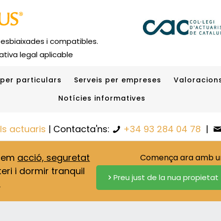
 esbiaixades i compatibles.
tiva legal aplicable
 per particulars
Serveis per empreses
Valoracions
Notícies informatives
els actuaris
| Contacta'ns:
+34 93 284 04 78
|
onem
acció, seguretat
Comença ara amb una
eri i dormir tranquil
Preu just de la nua propietat
.