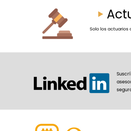
Act
Solo los actuarios 
Suscr
aseso
segur