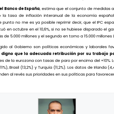
s el Banco de España
, estima que el conjunto de medidas 
do la tasa de inflación interanual de la economía espa
te punto no me es ya posible reprimir decir, que el IPC es
ituó en octubre en el 10,6%, si no se hubiese disparado el ga
 de 5.000 millones y el segundo en torno a 15.000 millones 
gido al Gobierno son políticas económicas y laborales fav
digno que la adecuada retribución por su trabajo p
íses de la eurozona con tasas de paro por encima del +10%
1%), Brasil (13,2%) y Turquía (11,2%). Los datos de Irlanda (
n al revés sus prioridades en sus políticas para favorecer