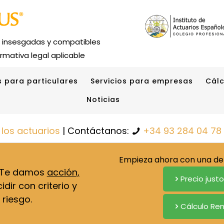
s insesgadas y compatibles
rmativa legal aplicable
s para particulares
Servicios para empresas
Cálc
Noticias
 los actuarios
| Contáctanos:
+34 93 284 04 78
Empieza ahora con una de 
. Te damos
acción,
Precio just
dir con criterio y
 riesgo.
Cálculo Ren