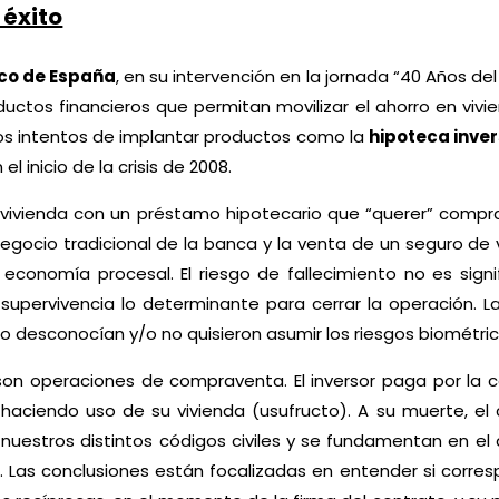
 éxito
co de España
, en su intervención en la jornada “40 Años de
oductos financieros que permitan movilizar el ahorro en viv
los intentos de implantar productos como la
hipoteca inver
l inicio de la crisis de 2008.
vivienda con un préstamo hipotecario que “querer” comprar
egocio tradicional de la banca y la venta de un seguro de 
r economía procesal. El riesgo de fallecimiento no es signi
supervivencia lo determinante para cerrar la operación. L
desconocían y/o no quisieron asumir los riesgos biométrico
, son operaciones de compraventa. El inversor paga por la
 haciendo uso de su vivienda (usufructo). A su muerte, el
nuestros distintos códigos civiles y se fundamentan en el 
 Las conclusiones están focalizadas en entender si corres