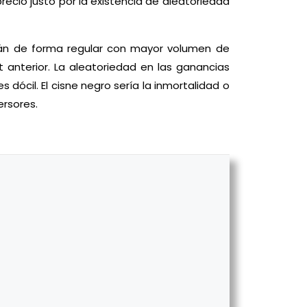
precio justo por la existencia de aleatoriedad
án de forma regular con mayor volumen de
 anterior. La aleatoriedad en las ganancias
s dócil. El cisne negro sería la inmortalidad o
ersores.