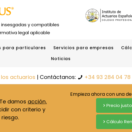
s insesgadas y compatibles
rmativa legal aplicable
s para particulares
Servicios para empresas
Cálc
Noticias
 los actuarios
| Contáctanos:
+34 93 284 04 78
Empieza ahora con una de 
. Te damos
acción,
Precio just
dir con criterio y
 riesgo.
Cálculo Ren