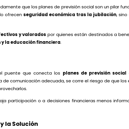
damente que los planes de previsión social son un pilar fun
olo ofrecen
seguridad económica tras la jubilación
, sin
fectivos y valorados
por quienes están destinados a benefi
y la educación financiera
.
l puente que conecta los
planes de previsión social
c
ia de comunicación adecuada, se corre el riesgo de que
provecharlos.
aja participación o a decisiones financieras menos inform
 y la Solución