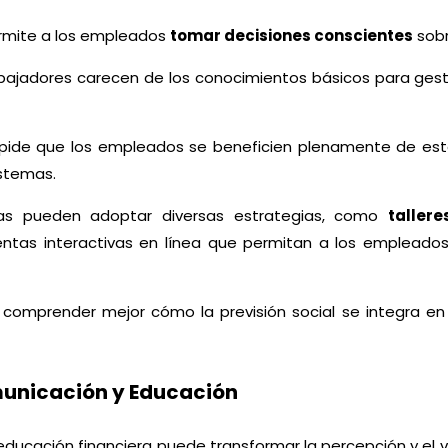
rmite a los empleados
tomar decisiones conscientes
sobr
bajadores carecen de los conocimientos básicos para gestio
impide que los empleados se beneficien plenamente de es
istemas.
sas pueden adoptar diversas estrategias, como
taller
entas interactivas en línea que permitan a los empleados
 comprender mejor cómo la previsión social se integra en 
omunicación y Educación
ducación financiera puede transformar la percepción y el 