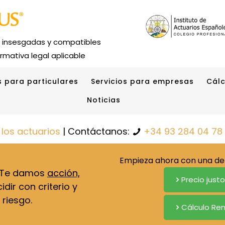
s insesgadas y compatibles
rmativa legal aplicable
s para particulares
Servicios para empresas
Cálc
Noticias
 los actuarios
| Contáctanos:
+34 93 284 04 78
Empieza ahora con una de 
. Te damos
acción,
Precio just
dir con criterio y
 riesgo.
Cálculo Ren