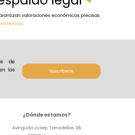
espaldo legal
, garantizan valoraciones económicas precisas
sentencias
ias de
en los
Suscríbete
¿Dónde estamos?
Avinguda Josep Tarradellas 38,