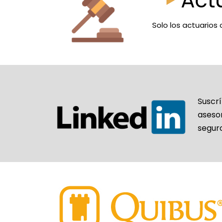
Act
Solo los actuarios 
Suscr
aseso
segur