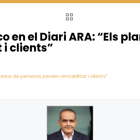
co en el Diari ARA: “Els p
 i clients”
plans de pensions perden rentabilitat i clients”