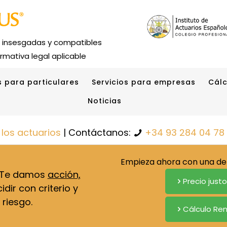
s insesgadas y compatibles
rmativa legal aplicable
s para particulares
Servicios para empresas
Cálc
Noticias
 los actuarios
| Contáctanos:
+34 93 284 04 78
Empieza ahora con una de 
. Te damos
acción,
Precio just
dir con criterio y
 riesgo.
Cálculo Ren