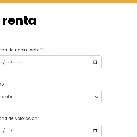
 renta
cha de nacimiento
*
xo
*
cha de valoración
*