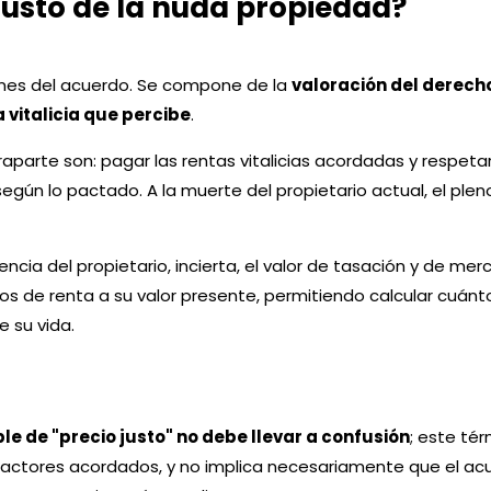
 justo de la nuda propiedad?
ciones del acuerdo. Se compone de la
valoración del derecho
a vitalicia que percibe
.
raparte son: pagar las rentas vitalicias acordadas y respet
según lo pactado. A la muerte del propietario actual, el plen
ncia del propietario, incierta, el valor de tasación y de merc
s de renta a su valor presente, permitiendo calcular cuánt
e su vida.
le de "precio justo" no debe llevar a confusión
; este té
factores acordados, y no implica necesariamente que el acu