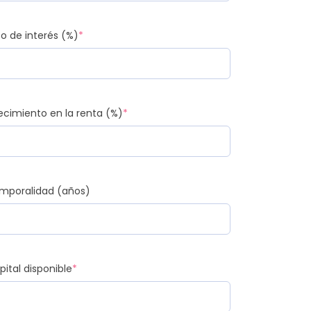
po de interés (%)
*
ecimiento en la renta (%)
*
mporalidad (años)
pital disponible
*