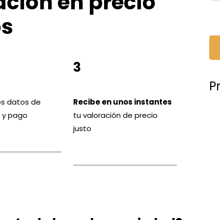
ación en precio
os
3
P
os datos de
Recibe en unos instantes
n y pago
tu valoración de precio
justo