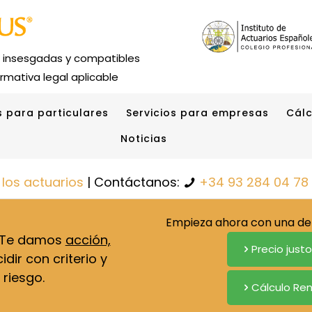
s insesgadas y compatibles
rmativa legal aplicable
s para particulares
Servicios para empresas
Cálc
Noticias
 los actuarios
| Contáctanos:
+34 93 284 04 78
Empieza ahora con una de 
. Te damos
acción,
Precio just
dir con criterio y
 riesgo.
Cálculo Ren